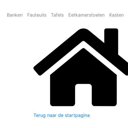
Banken
Fauteuils
Tafels
Eetkamerstoelen
Kasten
Terug naar de startpagina