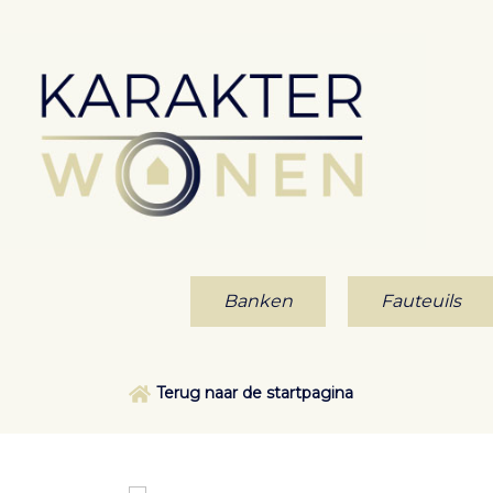
Banken
Fauteuils
Terug naar de startpagina