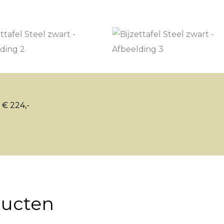
 € 224,-
ducten