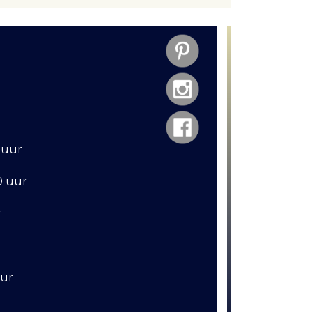
 uur
30 uur
r
uur