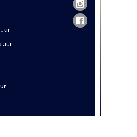
 uur
30 uur
r
uur