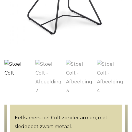
Eetkamerstoel Colt zonder armen, met
sledepoot zwart metaal.